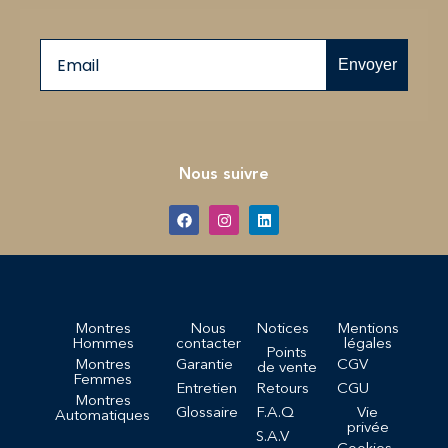
Email
Envoyer
Nous suivre
Montres
Nous
Notices
Mentions
Hommes
contacter
légales
Points
Montres
Garantie
CGV
de vente
Femmes
Entretien
Retours
CGU
Montres
Glossaire
F.A.Q
Vie
Automatiques
privée
S.A.V