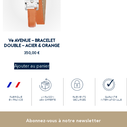
Ve AVENUE – BRACELET
DOUBLE – ACIER & ORANGE
350,00
€
Ajouter au panier
FABRIQUÉ
LIVRAISON
PAIEMENTS
GARANTIE
EN FRANCE
48H OFFERTE
SECURISÉS
INTERNATIONALE
Abonnez-vous à notre newsletter