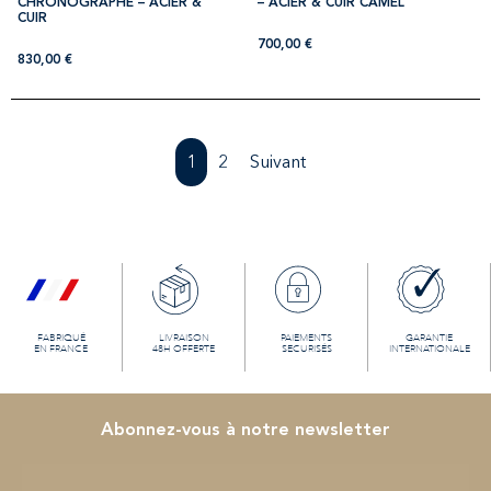
CHRONOGRAPHE – ACIER &
– ACIER & CUIR CAMEL
CUIR
700,00
€
830,00
€
1
2
Suivant
FABRIQUÉ
LIVRAISON
PAIEMENTS
GARANTIE
EN FRANCE
48H OFFERTE
SECURISÉS
INTERNATIONALE
Abonnez-vous à notre newsletter