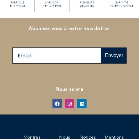
FABRIQUÉ
LIVRAISON
PAIEMENTS
GARANTIE
EN FRANCE
48H OFFERTE
SECURISÉS
INTERNATIONALE
Abonnez-vous à notre newsletter
Email
Envoyer
Nous suivre
Montres
Nous
Notices
Mentions