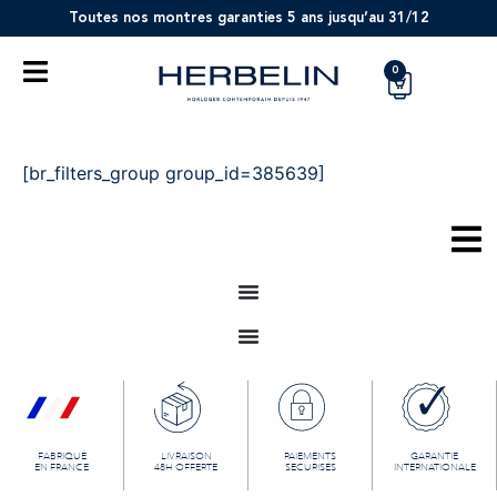
Toutes nos montres garanties 5 ans jusqu’au 31/12
0
[br_filters_group group_id=385639]
FABRIQUÉ
LIVRAISON
PAIEMENTS
GARANTIE
EN FRANCE
48H OFFERTE
SECURISÉS
INTERNATIONALE